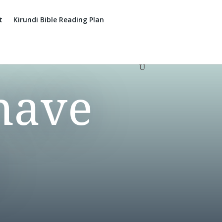
t
Kirundi Bible Reading Plan
have
o