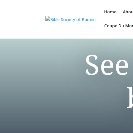
Home
Abou
Coupe Du Mo
See