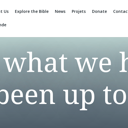
t Us
Explore the Bible
News
Projets
Donate
Contac
nde
 what we 
been up t